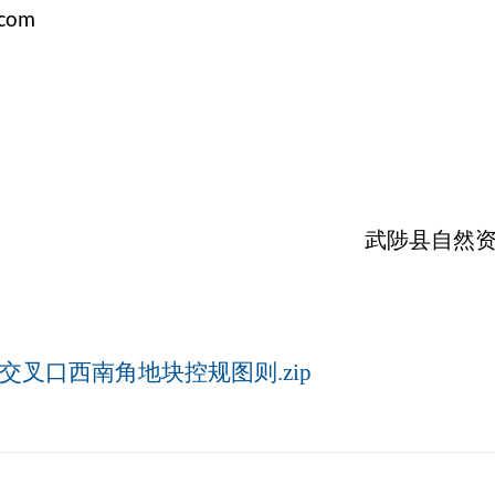
.com
武陟县自然资源
叉口西南角地块控规图则.zip