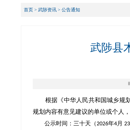
首页
>
武陟资讯
>
公告通知
武陟县
根据《中华人民共和国城乡规
规划内容有意见建议的单位或个人
公示
时间
：
三十天
（
年
月
202
6
4
2