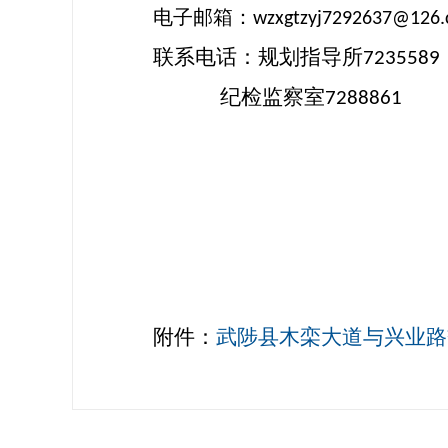
电子邮箱
：
wzxgtzyj7292637@126
联系
电话：规划指导所
7235589
纪检监察室
7288861
附件：
武陟县木栾大道与兴业路交