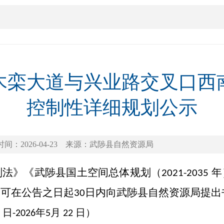
木栾大道与兴业路交叉口西
控制性详细规划公示
时间：2026-04-23
来源：武陟县自然资源局
划法》
《武陟县国土空间总体规划（
年
2021-2035
，可在公告之日起
日内向武陟县自然资源局提出
30
日
年
月
日）
3
-202
6
5
22