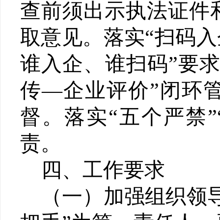
查前须出示执法证件
取意见。
落实
“
扫码入
谁入企、谁扫码
”
要
传
—
企业评价
”
闭环
督。
落实
“
五个严禁
”
责
。
四
、工作要求
（一）
加强组织领