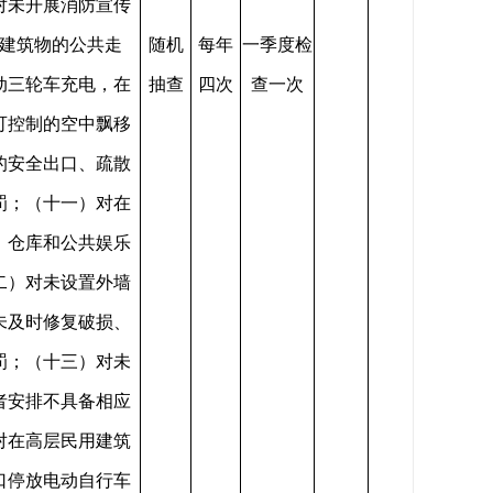
对未开展消防宣传
建筑物的公共走
随机
每年
一季度检
动三轮车充电，在
抽查
四次
查一次
可控制的空中飘移
的安全出口、疏散
罚；（十一）对在
、仓库和公共娱乐
二）对未设置外墙
未及时修复破损、
罚；（十三）对未
者安排不具备相应
对在高层民用建筑
口停放电动自行车