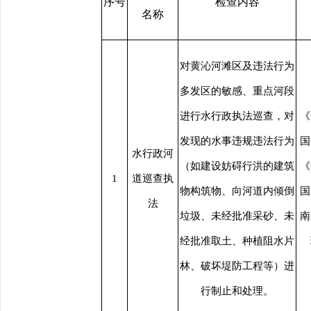
序号
检查内容
名称
对黄沁河滩区及违法行为
多发区的敏感、重点河段
进行水行政执法巡查，对
《
发现的水事违规违法行为
国
水行政河
（如建设妨碍行洪的建筑
《
1
道巡查执
物构筑物、向河道内倾倒
国
法
垃圾、未经批准采砂、未
南
经批准取土、种植阻水片
林、破坏堤防工程等）进
行制止和处理。