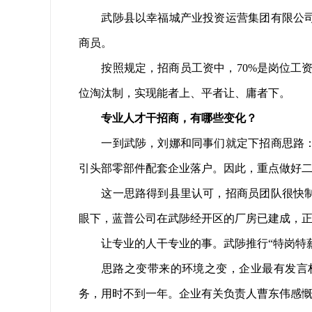
武陟县以幸福城产业投资运营集团有限公司作
商员。
按照规定，招商员工资中，70%是岗位工资
位淘汰制，实现能者上、平者让、庸者下。
专业人才干招商，有哪些变化？
一到武陟，刘娜和同事们就定下招商思路：郑
引头部零部件配套企业落户。因此，重点做好
这一思路得到县里认可，招商员团队很快制作
眼下，蓝普公司在武陟经开区的厂房已建成，正
让专业的人干专业的事。武陟推行“特岗特薪”
思路之变带来的环境之变，企业最有发言权
务，用时不到一年。企业有关负责人曹东伟感