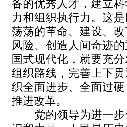
备的优秀人才，建立科
力和组织执行力。这是
荡荡的革命、建设、改
风险、创造人间奇迹的
国式现代化，就要充分
组织路线，完善上下贯
织全面进步、全面过硬
推进改革。
党的领导为进一步全