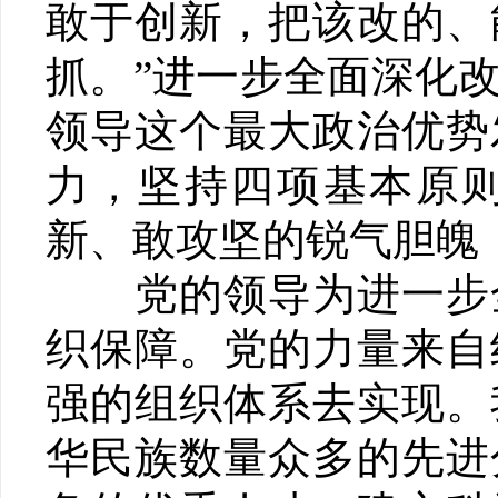
敢于创新，把该改的、
抓。”进一步全面深化
领导这个最大政治优势
力，坚持四项基本原则
新、敢攻坚的锐气胆魄
党的领导为进一步全
织保障。党的力量来自
强的组织体系去实现。
华民族数量众多的先进