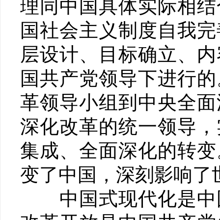
理同中国具体实际相结
国社会主义制度自我完
层设计、目标确立、内
国共产党领导下进行的
革领导小组到中央全面
深化改革的统一领导，
集成、全面深化的转变
变了中国，深刻影响了
中国式现代化是中国