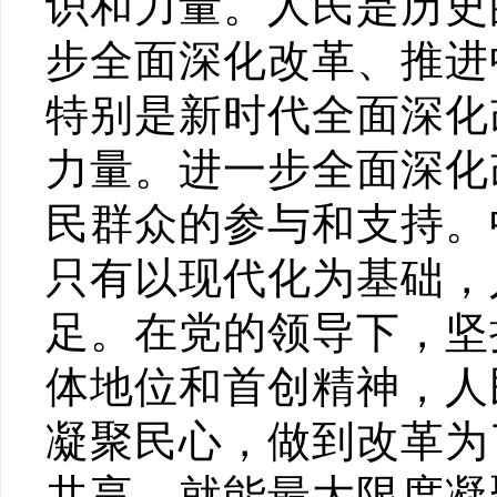
识和力量。人民是历史
步全面深化改革、推进
特别是新时代全面深化
力量。进一步全面深化
民群众的参与和支持。
只有以现代化为基础，
足。在党的领导下，坚
体地位和首创精神，人
凝聚民心，做到改革为
共享，就能最大限度凝