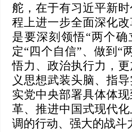
舵，在于有习近平新时
程上进一步全面深化改
是要深刻领悟“两个确
定“四个自信”、做到
悟力、政治执行力，更
义思想武装头脑、指导
实党中央部署具体体现
革、推进中国式现代化
调的行动、强大的战斗