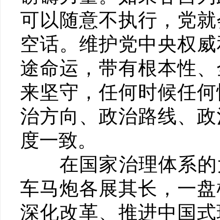
可以随意不执行，党就
空话。维护党中央权威
途命运，带有根本性、
来坚守，任何时候任何
治方向、政治路线、政
度一致。
在国家治理体系的大
车马炮各展其长，一盘
深化改革、推进中国式