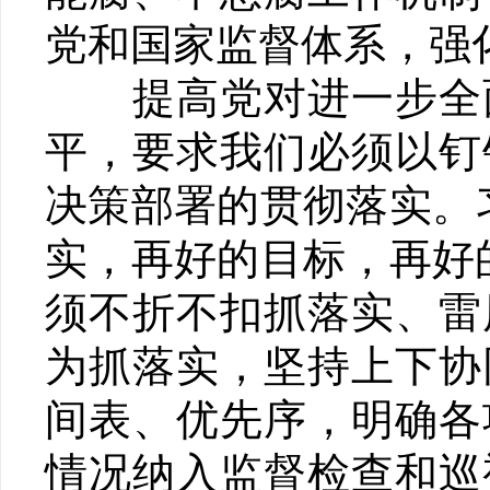
党和国家监督体系，强
提高党对进一步全面
平，要求我们必须以钉
决策部署的贯彻落实。
实，再好的目标，再好
须不折不扣抓落实、雷
为抓落实，坚持上下协
间表、优先序，明确各
情况纳入监督检查和巡