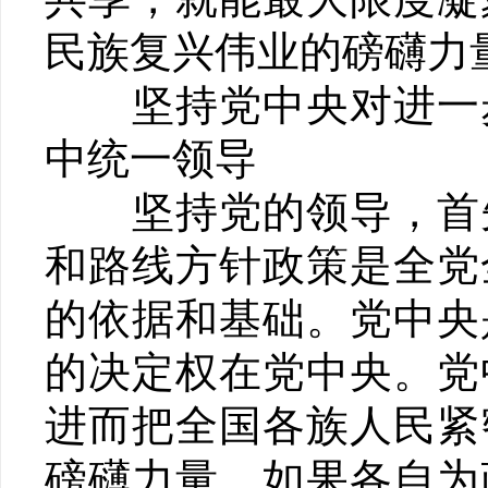
民族复兴伟业的磅礴力
坚持党中央对进一步
中统一领导
坚持党的领导，首先
和路线方针政策是全党
的依据和基础。党中央
的决定权在党中央。党
进而把全国各族人民紧
磅礴力量。如果各自为