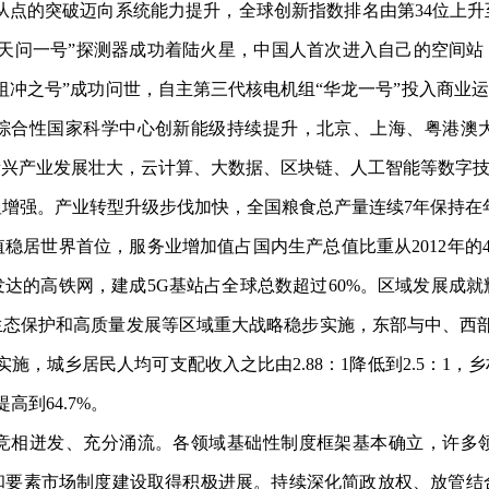
点的突破迈向系统能力提升，全球创新指数排名由第34位上升至
天问一号”探测器成功着陆火星，中国人首次进入自己的空间站
祖冲之号”成功问世，自主第三代核电机组“华龙一号”投入商业运
综合性国家科学中心创新能级持续提升，北京、上海、粤港澳大
新兴产业发展壮大，云计算、大数据、区块链、人工智能等数字
强。产业转型升级步伐加快，全国粮食总产量连续7年保持在年1
世界首位，服务业增加值占国内生产总值比重从2012年的45.5
达的高铁网，建成5G基站占全球总数超过60%。区域发展成
保护和高质量发展等区域重大战略稳步实施，东部与中、西部人均地区
略全面实施，城乡居民人均可支配收入之比由2.88：1降低到2.5
高到64.7%。
相迸发、充分涌流。各领域基础性制度框架基本确立，许多领
和要素市场制度建设取得积极进展。持续深化简政放权、放管结