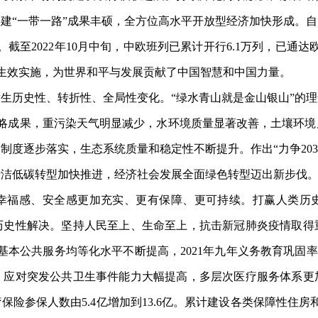
建“一带一路”成果丰硕，全方位高水平开放型经济加快形成。
截至2022年10月中旬，中欧班列已累计开行6.1万列，已通达
）生效实施，为世界和平与发展贡献了中国智慧和中国力量。
历史性、转折性、全局性变化。“绿水青山就是金山银山”的理
大战略成果，重污染天气明显减少，水环境质量显著改善，土壤环
度逐步落实，生态系统质量和稳定性不断提升。作出“力争2030
清洁低碳转型加快推进，经济社会发展全面绿色转型迈出新步伐
福感、安全感更加充实、更有保障、更可持续。打赢人类历史
历史性解决。坚持人民至上、生命至上，抗击新冠肺炎疫情取得
公共服务均等化水平不断提高，2021年九年义务教育巩固率达到9
，应对突发公共卫生事件能力大幅提高，多层次医疗服务体系更
医疗保险参保人数由5.4亿增加到13.6亿。累计建设各类保障性住房