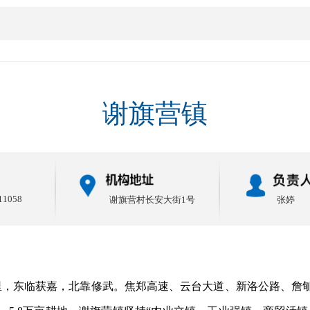
谢旗营镇
11058
谢旗营村长安大街1号
张婷
，东临获嘉，北靠修武。焦郑高速、云台大道、新洛公路、詹郇